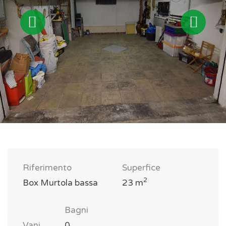
Riferimento
Superfice
2
Box Murtola bassa
23 m
Bagni
Vani
0