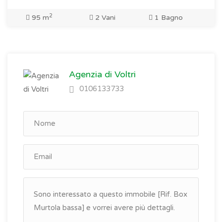
2
95 m
2 Vani
1 Bagno
Agenzia di Voltri
0106133733