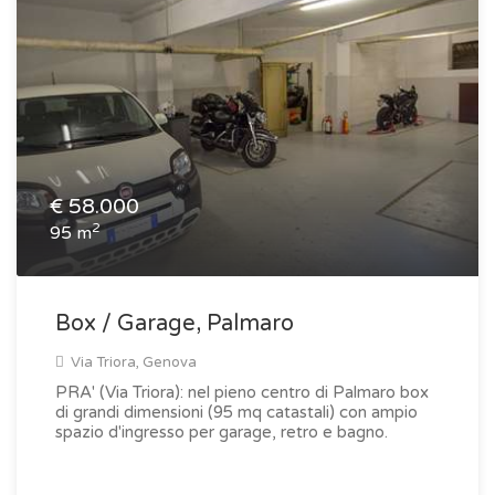
€
58.000
2
95 m
Box / Garage, Palmaro
Via Triora, Genova
PRA' (Via Triora): nel pieno centro di Palmaro box
di grandi dimensioni (95 mq catastali) con ampio
spazio d'ingresso per garage, retro e bagno.