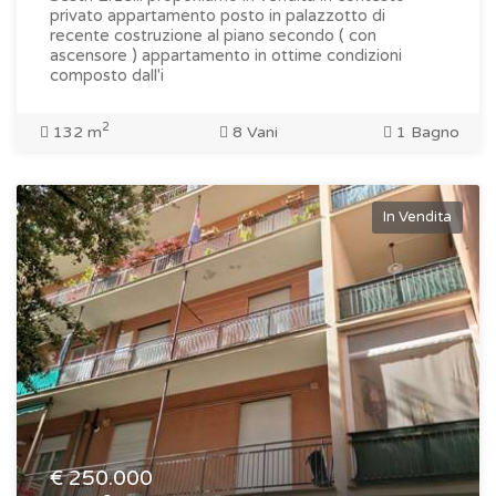
privato appartamento posto in palazzotto di
recente costruzione al piano secondo ( con
ascensore ) appartamento in ottime condizioni
composto dall'i
2
132 m
8 Vani
1 Bagno
In Vendita
€
250.000