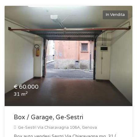
In Vendita
€
60.000
2
31 m
Box / Garage, Ge-Sestri
Ge-Sestri Via Chiaravagna 106A, Genova
Box auto vendesi Sestri Via Chiaravagna mq. 31 (