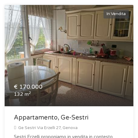
In Vendita
€
170.000
2
132 m
Appartamento, Ge-Sestri
Ge Sestri Via Erzelli 27, Genova
Sestri Erzelli proponiamo in vendita in contesto