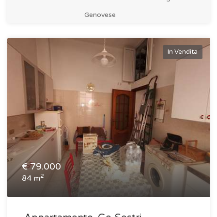
Genovese
In Vendita
€
79.000
2
84 m