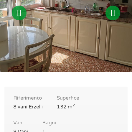
Riferimento
Superfice
2
8 vani Erzelli
132 m
Vani
Bagni
8 Vani
1