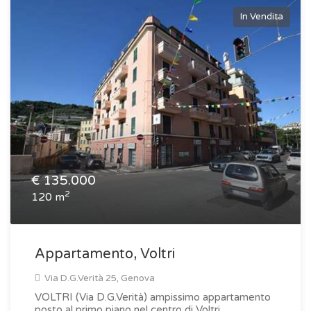
In Vendita
€
135.000
2
120 m
Appartamento, Voltri
Via D.G.Verità 25, Genova
VOLTRI (Via D.G.Verità) ampissimo appartamento
posto al primo piano nel centro di Voltri,