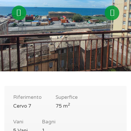
Riferimento
Superfice
2
Cervo 7
75 m
Vani
Bagni
5 Vani
1