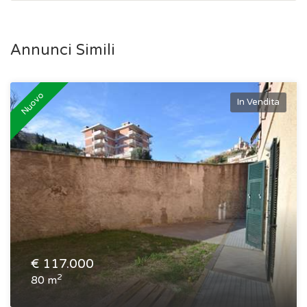
Annunci Simili
Nuovo
In Vendita
€
117.000
2
80 m