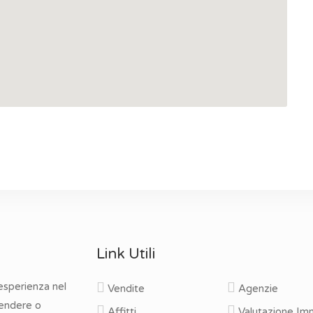
Link Utili
 esperienza nel
Vendite
Agenzie
vendere o
Affitti
Valutazione Imm