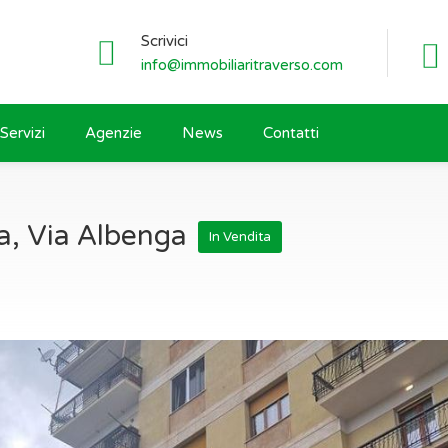
Scrivici
info@immobiliaritraverso.com
Servizi
Agenzie
News
Contatti
a, Via Albenga
In Vendita