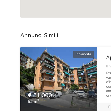
Annunci Simili
In Vendita
A
V
Pr
van
d'i
co
an
€
81.000
cir
2
52 m