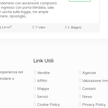
ndominio con ascensore composto
 ingresso con porta blindata, sala
 uscita sulla loggia, tre ampie
ere, ripostiglio,
2
114 m
7 Vani
1 Bagno
Link Utili
 esperienza nel
Vendite
Agenzie
vendere o
Affitti
Valutazione Imm
Mappa
Contatti
Servizi
News
Cookie Policy
Privacy Policy