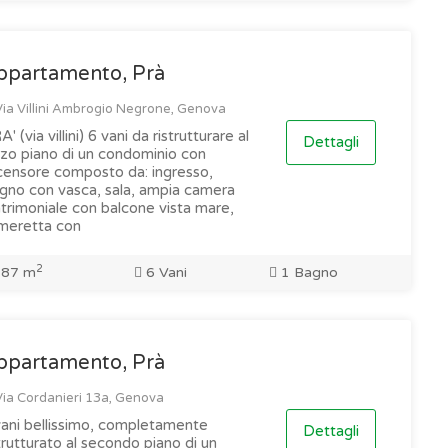
ppartamento, Prà
ia Villini Ambrogio Negrone, Genova
' (via villini) 6 vani da ristrutturare al
Dettagli
rzo piano di un condominio con
censore composto da: ingresso,
gno con vasca, sala, ampia camera
trimoniale con balcone vista mare,
meretta con
2
87 m
6 Vani
1 Bagno
ppartamento, Prà
ia Cordanieri 13a, Genova
vani bellissimo, completamente
Dettagli
trutturato al secondo piano di un