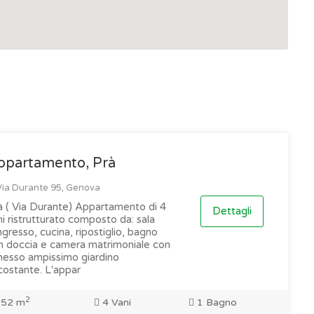
ppartamento, Prà
ia Durante 95, Genova
à ( Via Durante) Appartamento di 4
Dettagli
i ristrutturato composto da: sala
ngresso, cucina, ripostiglio, bagno
n doccia e camera matrimoniale con
nesso ampissimo giardino
costante. L'appar
2
52 m
4 Vani
1 Bagno