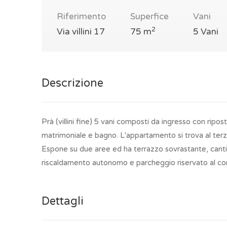
Riferimento
Superfice
Vani
2
Via villini 17
75 m
5 Vani
Descrizione
Prà (villini fine) 5 vani composti da ingresso con ripos
matrimoniale e bagno. L'appartamento si trova al ter
Espone su due aree ed ha terrazzo sovrastante, cantina
riscaldamento autonomo e parcheggio riservato al co
Dettagli