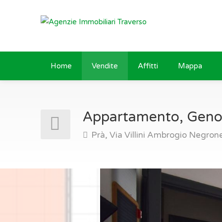
Home
Vendite
Affitti
Mappa
Appartamento, Genov
Prà, Via Villini Ambrogio Negro