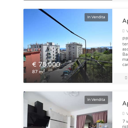
In Vendita
A
V
PRA
te
as
Ba
ma
€
78.000
ca
2
87 m
In Vendita
A
V
7 
ris