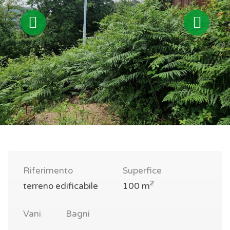
Riferimento
Superfice
2
terreno edificabile
100 m
Vani
Bagni