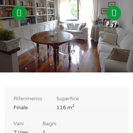
Riferimento
Superfice
2
Finale
116 m
Vani
Bagni
7 Vani
1